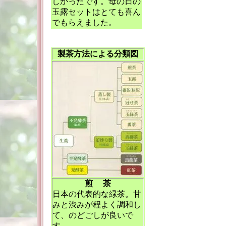
しかったです。母の日の
玉露セットはとても喜ん
でもらえました。
製茶方法による分類図
煎 茶
日本の代表的な緑茶。甘
みと渋みが程よく調和し
て、のどごしが良いで
す。