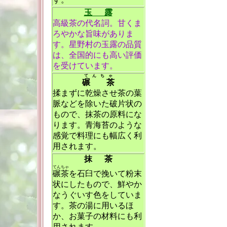
玉 露
高級茶の代名詞。甘くま
ろやかな旨味がありま
す。星野村の玉露の品質
は、全国的にも高い評価
を受けています。
てんちゃ
碾 茶
揉まずに乾燥させ茶の葉
脈などを除いた破片状の
もので、抹茶の原料にな
ります。青海苔のような
感覚で料理にも幅広く利
用されます。
抹 茶
てんちゃ
碾茶
を石臼で挽いて粉末
状にしたもので、鮮やか
なうぐいす色をしていま
す。茶の湯に用いるほ
か、お菓子の材料にも利
用されます。