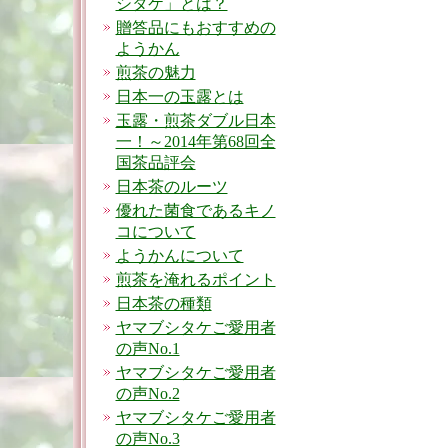
シタケ」とは？
贈答品にもおすすめの
ようかん
煎茶の魅力
日本一の玉露とは
玉露・煎茶ダブル日本
一！～2014年第68回全
国茶品評会
日本茶のルーツ
優れた菌食であるキノ
コについて
ようかんについて
煎茶を淹れるポイント
日本茶の種類
ヤマブシタケご愛用者
の声No.1
ヤマブシタケご愛用者
の声No.2
ヤマブシタケご愛用者
の声No.3