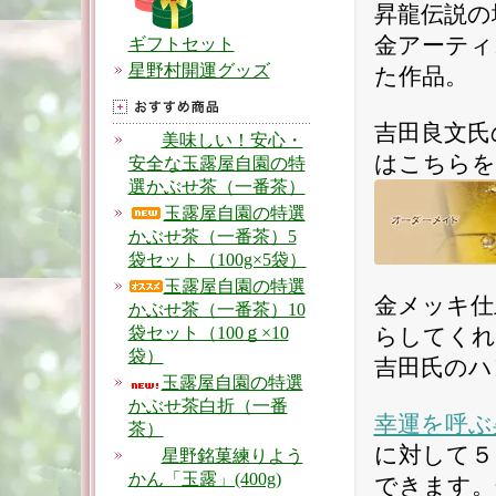
昇龍伝説の
金アーティ
ギフトセット
星野村開運グッズ
た作品。
吉田良文氏
美味しい！安心・
はこちらを
安全な玉露屋自園の特
選かぶせ茶（一番茶）
玉露屋自園の特選
かぶせ茶（一番茶）5
袋セット（100g×5袋）
玉露屋自園の特選
金メッキ仕
かぶせ茶（一番茶）10
袋セット（100ｇ×10
らしてくれ
袋）
吉田氏のハ
玉露屋自園の特選
かぶせ茶白折（一番
幸運を呼ぶ
茶）
に対して５
星野銘菓練りよう
かん「玉露」(400g)
できます。金箱