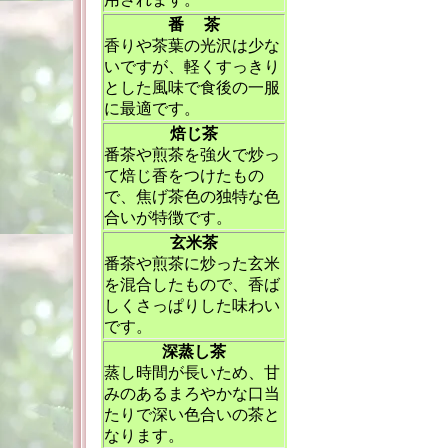
番 茶
香りや茶葉の光沢は少な
いですが、軽くすっきり
とした風味で食後の一服
に最適です。
焙じ茶
番茶や煎茶を強火で炒っ
て焙じ香をつけたもの
で、焦げ茶色の独特な色
合いが特徴です。
玄米茶
番茶や煎茶に炒った玄米
を混合したもので、香ば
しくさっぱりした味わい
です。
深蒸し茶
蒸し時間が長いため、甘
みのあるまろやかな口当
たりで深い色合いの茶と
なります。