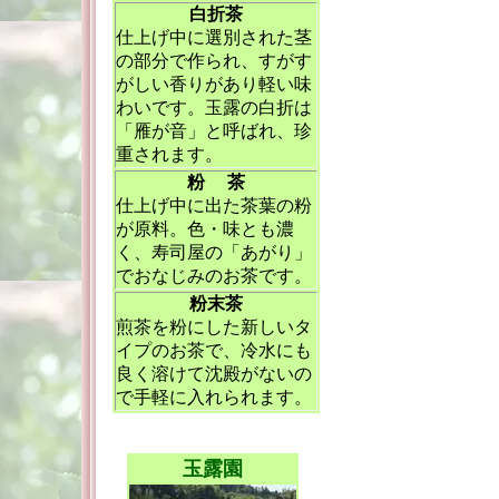
白折茶
仕上げ中に選別された茎
の部分で作られ、すがす
がしい香りがあり軽い味
わいです。玉露の白折は
「雁が音」と呼ばれ、珍
重されます。
粉 茶
仕上げ中に出た茶葉の粉
が原料。色・味とも濃
く、寿司屋の「あがり」
でおなじみのお茶です。
粉末茶
煎茶を粉にした新しいタ
イプのお茶で、冷水にも
良く溶けて沈殿がないの
で手軽に入れられます。
玉露園