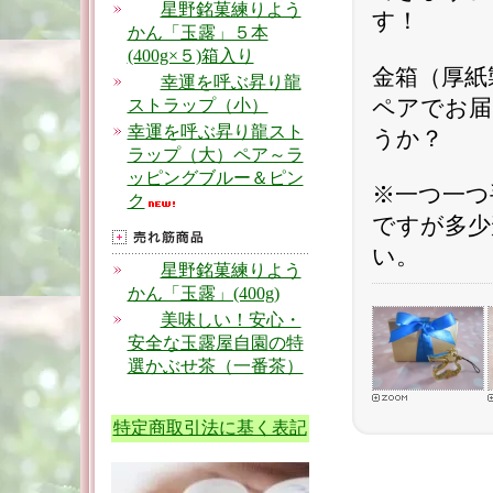
星野銘菓練りよう
す！
かん「玉露」５本
(400g×５)箱入り
金箱（厚紙
幸運を呼ぶ昇り龍
ストラップ（小）
ペアでお届
幸運を呼ぶ昇り龍スト
うか？
ラップ（大）ペア～ラ
ッピングブルー＆ピン
※一つ一つ
ク
ですが多少
い。
星野銘菓練りよう
かん「玉露」(400g)
美味しい！安心・
安全な玉露屋自園の特
選かぶせ茶（一番茶）
特定商取引法に基く表記