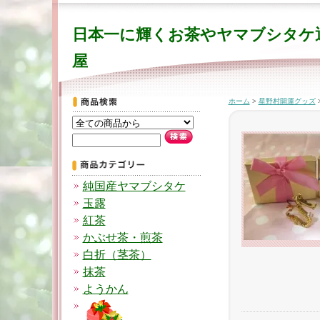
日本一に輝くお茶やヤマブシタケ
屋
ホーム
>
星野村開運グッズ
純国産ヤマブシタケ
玉露
紅茶
かぶせ茶・煎茶
白折（茎茶）
抹茶
ようかん