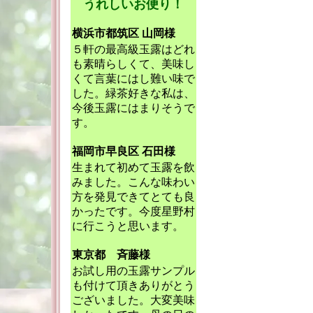
うれしいお便り！
横浜市都筑区 山岡様
５軒の最高級玉露はどれ
も素晴らしくて、美味し
くて言葉にはし難い味で
した。緑茶好きな私は、
今後玉露にはまりそうで
す。
福岡市早良区 石田様
生まれて初めて玉露を飲
みました。こんな味わい
方を発見できてとても良
かったです。今度星野村
に行こうと思います。
東京都 斉藤様
お試し用の玉露サンプル
も付けて頂きありがとう
ございました。大変美味