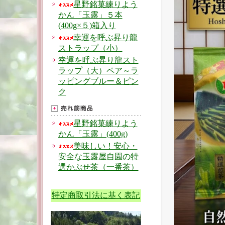
星野銘菓練りよう
かん「玉露」５本
(400g×５)箱入り
幸運を呼ぶ昇り龍
ストラップ（小）
幸運を呼ぶ昇り龍スト
ラップ（大）ペア～ラ
ッピングブルー＆ピン
ク
星野銘菓練りよう
かん「玉露」(400g)
美味しい！安心・
安全な玉露屋自園の特
選かぶせ茶（一番茶）
特定商取引法に基く表記