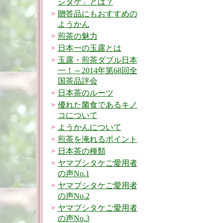
シタケ」とは？
贈答品にもおすすめの
ようかん
煎茶の魅力
日本一の玉露とは
玉露・煎茶ダブル日本
一！～2014年第68回全
国茶品評会
日本茶のルーツ
優れた菌食であるキノ
コについて
ようかんについて
煎茶を淹れるポイント
日本茶の種類
ヤマブシタケご愛用者
の声No.1
ヤマブシタケご愛用者
の声No.2
ヤマブシタケご愛用者
の声No.3