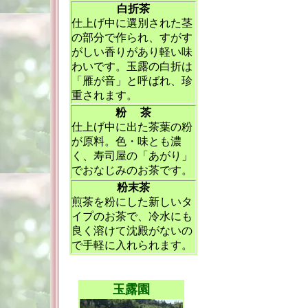
白折茶
仕上げ中に選別された茎
の部分で作られ、すがす
がしい香りがあり軽い味
わいです。玉露の白折は
「雁が音」と呼ばれ、珍
重されます。
粉 茶
仕上げ中に出た茶葉の粉
が原料。色・味とも濃
く、寿司屋の「あがり」
でおなじみのお茶です。
粉末茶
煎茶を粉にした新しいタ
イプのお茶で、冷水にも
良く溶けて沈殿がないの
で手軽に入れられます。
玉露園