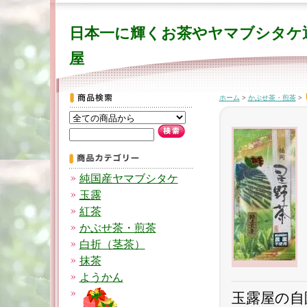
日本一に輝くお茶やヤマブシタケ
屋
ホーム
>
かぶせ茶・煎茶
>
純国産ヤマブシタケ
玉露
紅茶
かぶせ茶・煎茶
白折（茎茶）
抹茶
ようかん
玉露屋の自