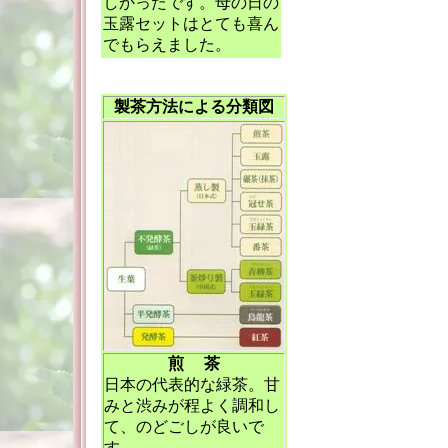
しかったです。母の日の
玉露セットはとても喜ん
でもらえました。
製茶方法による分類図
煎 茶
日本の代表的な緑茶。甘
みと渋みが程よく調和し
て、のどごしが良いで
す。