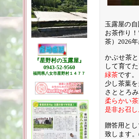
玉露屋の自
お茶作り！
茶）2026
かぶせ茶と
『星野村の玉露屋』
して育てた
0943-52-9560
福岡県八女市星野村１４７７
緑茶
です。
少し茶葉を
さととろみ
柔らかい茶
是非お召し
贈答用とし
致します。