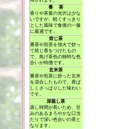
番 茶
香りや茶葉の光沢は少な
いですが、軽くすっきり
とした風味で食後の一服
に最適です。
焙じ茶
番茶や煎茶を強火で炒っ
て焙じ香をつけたもの
で、焦げ茶色の独特な色
合いが特徴です。
玄米茶
番茶や煎茶に炒った玄米
を混合したもので、香ば
しくさっぱりした味わい
です。
深蒸し茶
蒸し時間が長いため、甘
みのあるまろやかな口当
たりで深い色合いの茶と
なります。