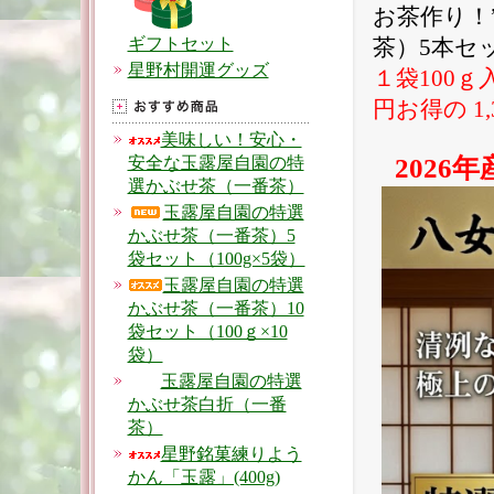
お茶作り！
ギフトセット
茶）5本セッ
星野村開運グッズ
１袋100ｇ
円お得の 1
美味しい！安心・
安全な玉露屋自園の特
2026
選かぶせ茶（一番茶）
玉露屋自園の特選
かぶせ茶（一番茶）5
袋セット（100g×5袋）
玉露屋自園の特選
かぶせ茶（一番茶）10
袋セット（100ｇ×10
袋）
玉露屋自園の特選
かぶせ茶白折（一番
茶）
星野銘菓練りよう
かん「玉露」(400g)