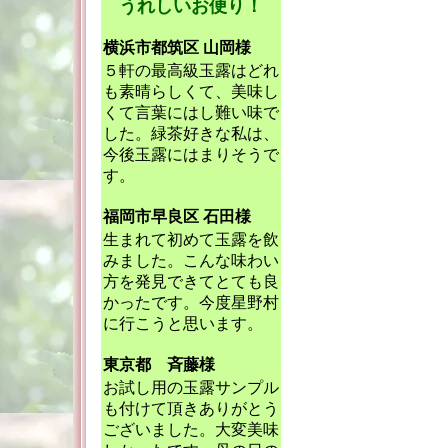
うれしいお便り！
横浜市都筑区 山岡様
５軒の最高級玉露はどれ
も素晴らしくて、美味し
くて言葉にはし難い味で
した。緑茶好きな私は、
今後玉露にはまりそうで
す。
福岡市早良区 石田様
生まれて初めて玉露を飲
みました。こんな味わい
方を発見できてとても良
かったです。今度星野村
に行こうと思います。
東京都 斉藤様
お試し用の玉露サンプル
も付けて頂きありがとう
ございました。大変美味