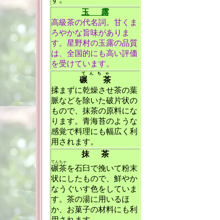
玉 露
高級茶の代名詞。甘くま
ろやかな旨味がありま
す。星野村の玉露の品質
は、全国的にも高い評価
を受けています。
てんちゃ
碾 茶
揉まずに乾燥させ茶の葉
脈などを除いた破片状の
もので、抹茶の原料にな
ります。青海苔のような
感覚で料理にも幅広く利
用されます。
抹 茶
てんちゃ
碾茶
を石臼で挽いて粉末
状にしたもので、鮮やか
なうぐいす色をしていま
す。茶の湯に用いるほ
か、お菓子の材料にも利
用されます。