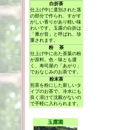
白折茶
仕上げ中に選別された茎
の部分で作られ、すがす
がしい香りがあり軽い味
わいです。玉露の白折は
「雁が音」と呼ばれ、珍
重されます。
粉 茶
仕上げ中に出た茶葉の粉
が原料。色・味とも濃
く、寿司屋の「あがり」
でおなじみのお茶です。
粉末茶
煎茶を粉にした新しいタ
イプのお茶で、冷水にも
良く溶けて沈殿がないの
で手軽に入れられます。
玉露園