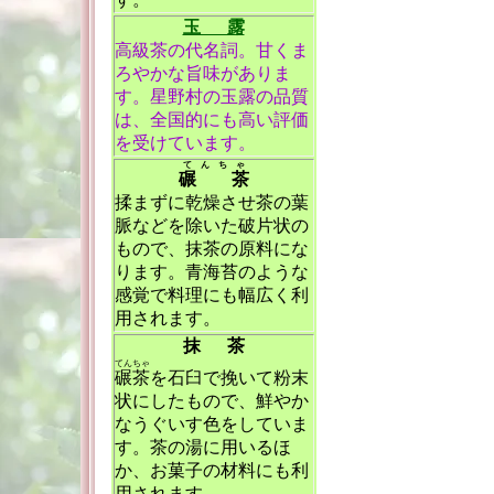
玉 露
高級茶の代名詞。甘くま
ろやかな旨味がありま
す。星野村の玉露の品質
は、全国的にも高い評価
を受けています。
てんちゃ
碾 茶
揉まずに乾燥させ茶の葉
脈などを除いた破片状の
もので、抹茶の原料にな
ります。青海苔のような
感覚で料理にも幅広く利
用されます。
抹 茶
てんちゃ
碾茶
を石臼で挽いて粉末
状にしたもので、鮮やか
なうぐいす色をしていま
す。茶の湯に用いるほ
か、お菓子の材料にも利
用されます。