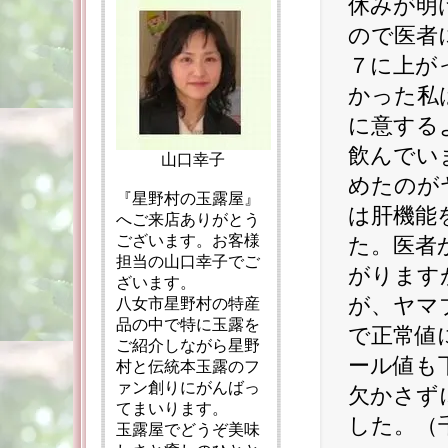
休みが明
ので医者
７に上が
かった私
に意する
飲んでい
山口幸子
めたのが
『星野村の玉露屋』
は肝機能
へご来店ありがとう
ございます。お客様
た。医者
担当の山口幸子でご
がります
ざいます。
が、ヤマ
八女市星野村の特産
品の中で特に玉露を
で正常値
ご紹介しながら星野
ール値も
村と伝統本玉露のフ
ァン創りにがんばっ
欠かさず
てまいります。
した。（
玉露屋でどうぞ美味