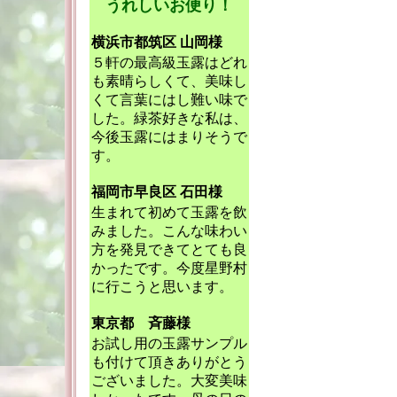
うれしいお便り！
横浜市都筑区 山岡様
５軒の最高級玉露はどれ
も素晴らしくて、美味し
くて言葉にはし難い味で
した。緑茶好きな私は、
今後玉露にはまりそうで
す。
福岡市早良区 石田様
生まれて初めて玉露を飲
みました。こんな味わい
方を発見できてとても良
かったです。今度星野村
に行こうと思います。
東京都 斉藤様
お試し用の玉露サンプル
も付けて頂きありがとう
ございました。大変美味