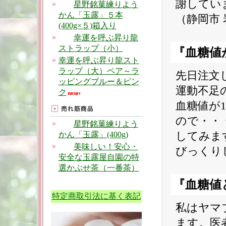
謝してい
星野銘菓練りよう
かん「玉露」５本
（静岡市
(400g×５)箱入り
幸運を呼ぶ昇り龍
ストラップ（小）
『血糖値
幸運を呼ぶ昇り龍スト
ラップ（大）ペア～ラ
先日注文
ッピングブルー＆ピン
運動不足
ク
血糖値が
ので・・
星野銘菓練りよう
してみま
かん「玉露」(400g)
美味しい！安心・
びっくり
安全な玉露屋自園の特
選かぶせ茶（一番茶）
『血糖値
特定商取引法に基く表記
私はヤマ
ます。医