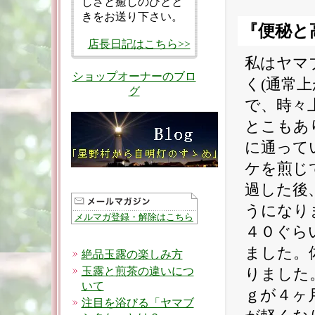
しさと癒しのひとと
きをお送り下さい。
『便秘と
店長日記はこちら>>
私はヤマ
ショップオーナーのブロ
く(通常
グ
で、時々
とこもあ
に通って
ケを煎じ
過した後
うになり
メルマガ登録・解除はこちら
４０ぐら
ました。
絶品玉露の楽しみ方
玉露と煎茶の違いにつ
りました
いて
ｇが４ヶ
注目を浴びる「ヤマブ