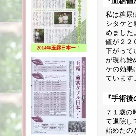
『血糖値
私は糖尿
シタケと
めました
値が２２
2014年玉露日本一！
下がって
が現れ始
ケの効果
ています
『手術後
７１歳の
て退院し
始めたの