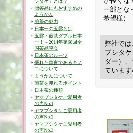
が軽くな
シタケ」とは？
贈答品にもおすすめの
一部とな
ようかん
希望様）
煎茶の魅力
日本一の玉露とは
玉露・煎茶ダブル日本
一！～2014年第68回全
弊社では
国茶品評会
ブシタケ
日本茶のルーツ
ダー）、
優れた菌食であるキノ
コについて
ています
ようかんについて
煎茶を淹れるポイント
日本茶の種類
ヤマブシタケご愛用者
の声No.1
ヤマブシタケご愛用者
の声No.2
ヤマブシタケご愛用者
の声No.3