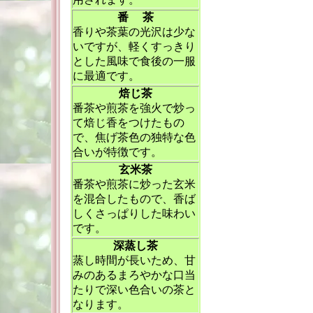
番 茶
香りや茶葉の光沢は少な
いですが、軽くすっきり
とした風味で食後の一服
に最適です。
焙じ茶
番茶や煎茶を強火で炒っ
て焙じ香をつけたもの
で、焦げ茶色の独特な色
合いが特徴です。
玄米茶
番茶や煎茶に炒った玄米
を混合したもので、香ば
しくさっぱりした味わい
です。
深蒸し茶
蒸し時間が長いため、甘
みのあるまろやかな口当
たりで深い色合いの茶と
なります。