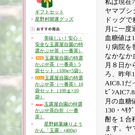
私は現在
ヤマブシ
ギフトセット
ドッグで
星野村開運グッズ
月に一度
血糖値は
美味しい！安心・
安全な玉露屋自園の特
り病院を
選かぶせ茶（一番茶）
なかなか
玉露屋自園の特選
月８日か
かぶせ茶（一番茶）5
袋セット（100g×5袋）
ろ、昨年1
玉露屋自園の特選
AIC8.1
かぶせ茶（一番茶）10
袋セット（100ｇ×10
ﾋﾞﾝAIC7
袋）
月の血糖値1
玉露屋自園の特選
130・ﾍﾓ
かぶせ茶白折（一番
茶）
酎を１合
星野銘菓練りよう
ます。ヤ
かん「玉露」(400g)