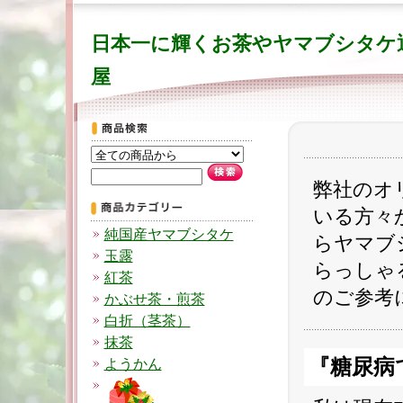
日本一に輝くお茶やヤマブシタケ
屋
弊社のオ
いる方々
純国産ヤマブシタケ
らヤマブ
玉露
らっしゃ
紅茶
のご参考
かぶせ茶・煎茶
白折（茎茶）
抹茶
『糖尿病
ようかん