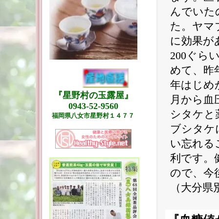
んでいた
た。ヤマ
に効果が
200ぐら
めて、昨
年はじめ
『星野村の玉露屋』
月から血
0943-52-9560
シタケと
福岡県八女市星野村１４７７
ブシタケ
い忘れる
利です。
ので、今
（大分県