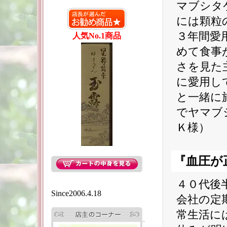
マブシタ
には顆粒
３年間愛
人気No.1商品
めて食事
さを見た
に愛用し
と一緒に
でヤマブ
Ｋ様）
『血圧が
４０代後
Since2006.4.18
会社の定
常生活に