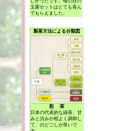
しかったです。母の日の
玉露セットはとても喜ん
でもらえました。
製茶方法による分類図
煎 茶
日本の代表的な緑茶。甘
みと渋みが程よく調和し
て、のどごしが良いで
す。