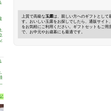
う
上質で高級な
玉露
は、親しい方へのギフトとして
龍
す。おいしい玉露をお探しでしたら、通販サイト
をお気軽にご利用ください。ギフトセットもご用
ト
で、お中元やお歳暮にも最適です。
ラ
ン
う
・
特
）
記