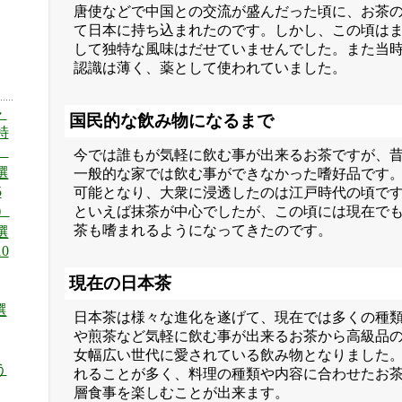
唐使などで中国との交流が盛んだった頃に、お茶
て日本に持ち込まれたのです。しかし、この頃は
して独特な風味はだせていませんでした。また当
認識は薄く、薬として使われていました。
・
国民的な飲み物になるまで
特
）
今では誰もが気軽に飲む事が出来るお茶ですが、
選
一般的な家では飲む事ができなかった嗜好品です
5
可能となり、大衆に浸透したのは江戸時代の頃で
）
といえば抹茶が中心でしたが、この頃には現在で
茶も嗜まれるようになってきたのです。
選
0
現在の日本茶
選
日本茶は様々な進化を遂げて、現在では多くの種
や煎茶など気軽に飲む事が出来るお茶から高級品
女幅広い世代に愛されている飲み物となりました
う
れることが多く、料理の種類や内容に合わせたお
層食事を楽しむことが出来ます。