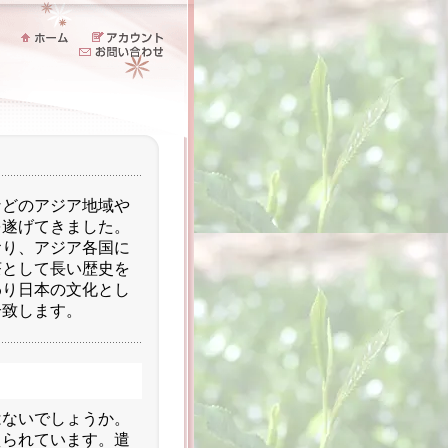
などのアジア地域や
を遂げてきました。
おり、アジア各国に
茶として長い歴史を
わり日本の文化とし
介致します。
はないでしょうか。
えられています。遣