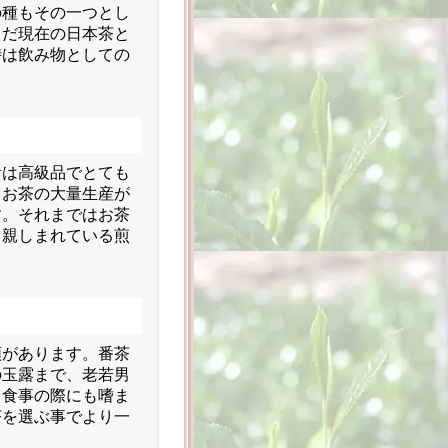
の種もその一つとし
まだ現在の日本茶と
時は飲み物としての
昔は高級品でとても
。お茶の大量生産が
す。それまではお茶
も親しまれている煎
類があります。番茶
の玉露まで、老若男
。食事の際にも嗜ま
茶を選ぶ事でより一