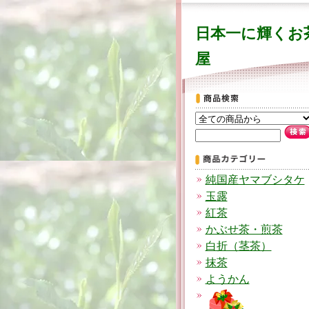
日本一に輝くお
屋
純国産ヤマブシタケ
玉露
紅茶
かぶせ茶・煎茶
白折（茎茶）
抹茶
ようかん