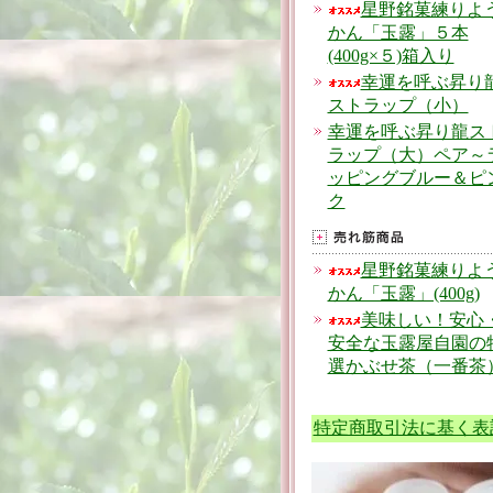
星野銘菓練りよ
かん「玉露」５本
(400g×５)箱入り
幸運を呼ぶ昇り
ストラップ（小）
幸運を呼ぶ昇り龍ス
ラップ（大）ペア～
ッピングブルー＆ピ
ク
星野銘菓練りよ
かん「玉露」(400g)
美味しい！安心
安全な玉露屋自園の
選かぶせ茶（一番茶
特定商取引法に基く表