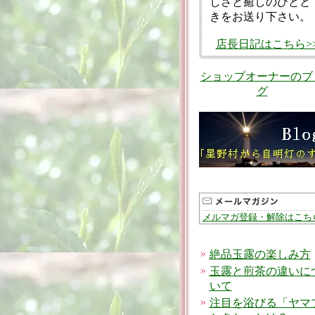
しさと癒しのひとと
きをお送り下さい。
店長日記はこちら>
ショップオーナーのブ
グ
メルマガ登録・解除はこち
絶品玉露の楽しみ方
玉露と煎茶の違いに
いて
注目を浴びる「ヤマ