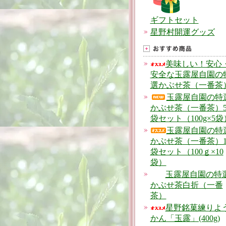
ギフトセット
星野村開運グッズ
美味しい！安心
安全な玉露屋自園の
選かぶせ茶（一番茶
玉露屋自園の特
かぶせ茶（一番茶）
袋セット（100g×5袋
玉露屋自園の特
かぶせ茶（一番茶）1
袋セット（100ｇ×10
袋）
玉露屋自園の特
かぶせ茶白折（一番
茶）
星野銘菓練りよ
かん「玉露」(400g)