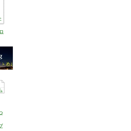
>
ロ
ら
つ
ブ