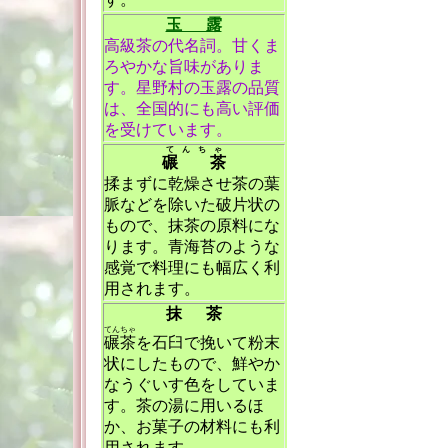
玉 露
高級茶の代名詞。甘くま
ろやかな旨味がありま
す。星野村の玉露の品質
は、全国的にも高い評価
を受けています。
てんちゃ
碾 茶
揉まずに乾燥させ茶の葉
脈などを除いた破片状の
もので、抹茶の原料にな
ります。青海苔のような
感覚で料理にも幅広く利
用されます。
抹 茶
てんちゃ
碾茶
を石臼で挽いて粉末
状にしたもので、鮮やか
なうぐいす色をしていま
す。茶の湯に用いるほ
か、お菓子の材料にも利
用されます。