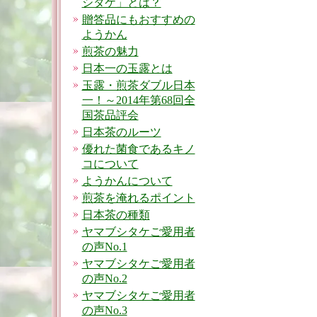
シタケ」とは？
贈答品にもおすすめの
ようかん
煎茶の魅力
日本一の玉露とは
玉露・煎茶ダブル日本
一！～2014年第68回全
国茶品評会
日本茶のルーツ
優れた菌食であるキノ
コについて
ようかんについて
煎茶を淹れるポイント
日本茶の種類
ヤマブシタケご愛用者
の声No.1
ヤマブシタケご愛用者
の声No.2
ヤマブシタケご愛用者
の声No.3