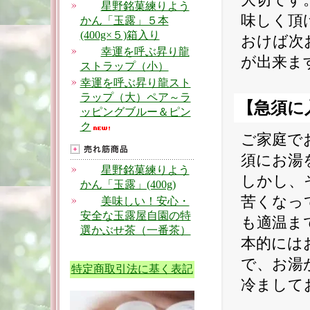
星野銘菓練りよう
味しく頂
かん「玉露」５本
(400g×５)箱入り
おけば次
幸運を呼ぶ昇り龍
が出来ま
ストラップ（小）
幸運を呼ぶ昇り龍スト
ラップ（大）ペア～ラ
【急須に
ッピングブルー＆ピン
ク
ご家庭で
須にお湯
星野銘菓練りよう
しかし、
かん「玉露」(400g)
苦くなっ
美味しい！安心・
安全な玉露屋自園の特
も適温ま
選かぶせ茶（一番茶）
本的には
で、お湯
特定商取引法に基く表記
冷まして