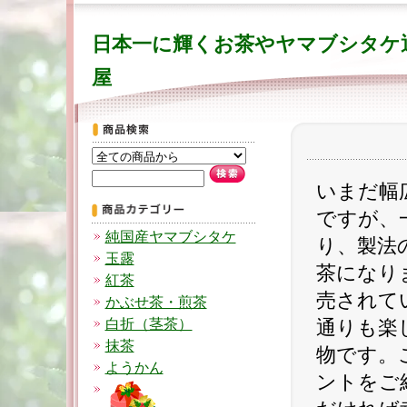
日本一に輝くお茶やヤマブシタケ
屋
いまだ幅
ですが、
純国産ヤマブシタケ
り、製法
玉露
茶になり
紅茶
売されて
かぶせ茶・煎茶
白折（茎茶）
通りも楽
抹茶
物です。
ようかん
ントをご