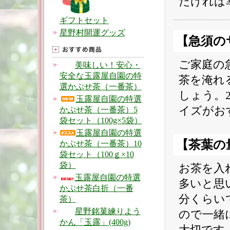
だければ
ギフトセット
星野村開運グッズ
【急須の
ご家庭の
美味しい！安心・
安全な玉露屋自園の特
茶を淹れ
選かぶせ茶（一番茶）
しょう。2
玉露屋自園の特選
イズがお
かぶせ茶（一番茶）5
袋セット（100g×5袋）
玉露屋自園の特選
【茶葉の
かぶせ茶（一番茶）10
袋セット（100ｇ×10
袋）
お茶を入
玉露屋自園の特選
多いと思
かぶせ茶白折（一番
分くらい
茶）
星野銘菓練りよう
ので一緒
かん「玉露」(400g)
大切です