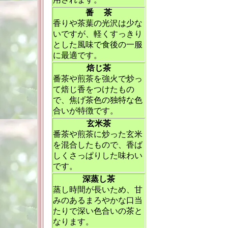
番 茶
香りや茶葉の光沢は少な
いですが、軽くすっきり
とした風味で食後の一服
に最適です。
焙じ茶
番茶や煎茶を強火で炒っ
て焙じ香をつけたもの
で、焦げ茶色の独特な色
合いが特徴です。
玄米茶
番茶や煎茶に炒った玄米
を混合したもので、香ば
しくさっぱりした味わい
です。
深蒸し茶
蒸し時間が長いため、甘
みのあるまろやかな口当
たりで深い色合いの茶と
なります。