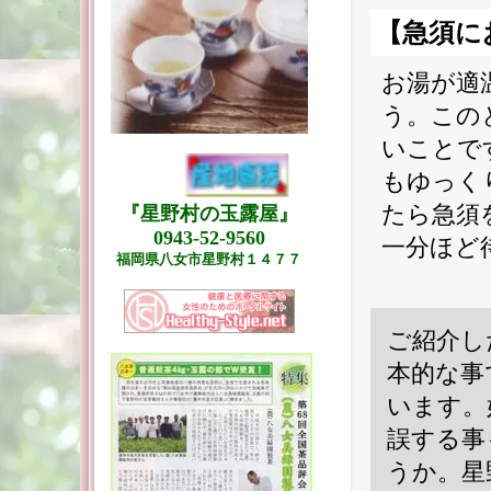
【急須に
お湯が適
う。この
いことで
もゆっく
たら急須
『星野村の玉露屋』
0943-52-9560
一分ほど
福岡県八女市星野村１４７７
ご紹介し
本的な事
います。
誤する事
うか。星