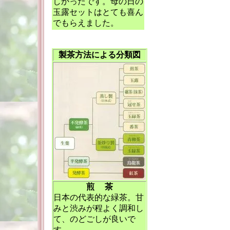
しかったです。母の日の
玉露セットはとても喜ん
でもらえました。
製茶方法による分類図
煎 茶
日本の代表的な緑茶。甘
みと渋みが程よく調和し
て、のどごしが良いで
す。