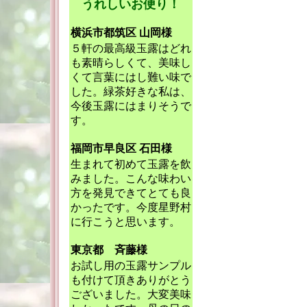
うれしいお便り！
横浜市都筑区 山岡様
５軒の最高級玉露はどれ
も素晴らしくて、美味し
くて言葉にはし難い味で
した。緑茶好きな私は、
今後玉露にはまりそうで
す。
福岡市早良区 石田様
生まれて初めて玉露を飲
みました。こんな味わい
方を発見できてとても良
かったです。今度星野村
に行こうと思います。
東京都 斉藤様
お試し用の玉露サンプル
も付けて頂きありがとう
ございました。大変美味