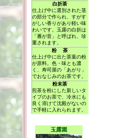
白折茶
仕上げ中に選別された茎
の部分で作られ、すがす
がしい香りがあり軽い味
わいです。玉露の白折は
「雁が音」と呼ばれ、珍
重されます。
粉 茶
仕上げ中に出た茶葉の粉
が原料。色・味とも濃
く、寿司屋の「あがり」
でおなじみのお茶です。
粉末茶
煎茶を粉にした新しいタ
イプのお茶で、冷水にも
良く溶けて沈殿がないの
で手軽に入れられます。
玉露園