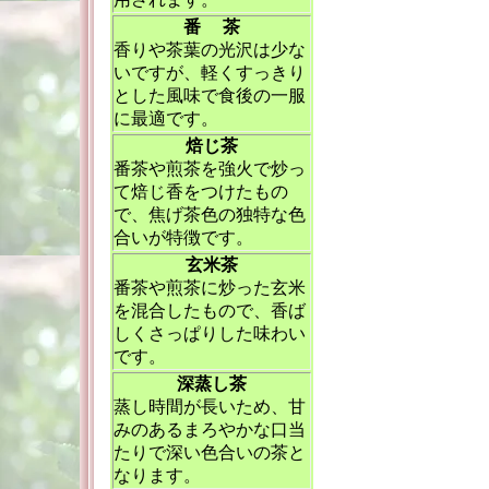
番 茶
香りや茶葉の光沢は少な
いですが、軽くすっきり
とした風味で食後の一服
に最適です。
焙じ茶
番茶や煎茶を強火で炒っ
て焙じ香をつけたもの
で、焦げ茶色の独特な色
合いが特徴です。
玄米茶
番茶や煎茶に炒った玄米
を混合したもので、香ば
しくさっぱりした味わい
です。
深蒸し茶
蒸し時間が長いため、甘
みのあるまろやかな口当
たりで深い色合いの茶と
なります。