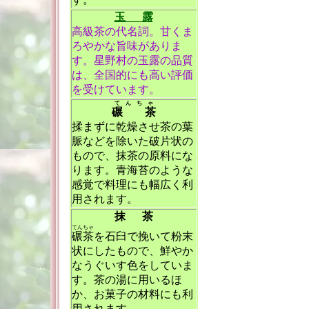
玉 露
高級茶の代名詞。甘くま
ろやかな旨味がありま
す。星野村の玉露の品質
は、全国的にも高い評価
を受けています。
てんちゃ
碾 茶
揉まずに乾燥させ茶の葉
脈などを除いた破片状の
もので、抹茶の原料にな
ります。青海苔のような
感覚で料理にも幅広く利
用されます。
抹 茶
てんちゃ
碾茶
を石臼で挽いて粉末
状にしたもので、鮮やか
なうぐいす色をしていま
す。茶の湯に用いるほ
か、お菓子の材料にも利
用されます。