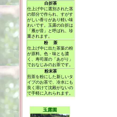
白折茶
仕上げ中に選別された茎
の部分で作られ、すがす
がしい香りがあり軽い味
わいです。玉露の白折は
「雁が音」と呼ばれ、珍
重されます。
粉 茶
仕上げ中に出た茶葉の粉
が原料。色・味とも濃
く、寿司屋の「あがり」
でおなじみのお茶です。
粉末茶
煎茶を粉にした新しいタ
イプのお茶で、冷水にも
良く溶けて沈殿がないの
で手軽に入れられます。
玉露園