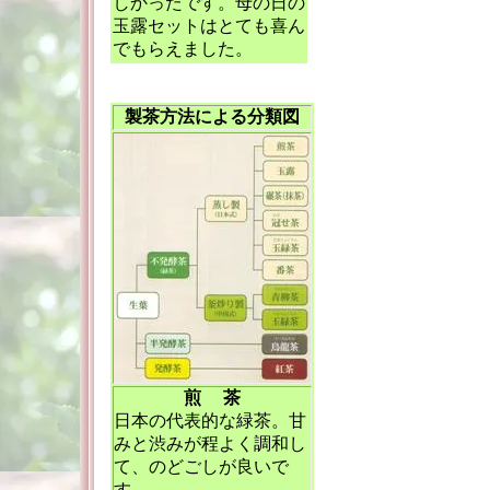
しかったです。母の日の
玉露セットはとても喜ん
でもらえました。
製茶方法による分類図
煎 茶
日本の代表的な緑茶。甘
みと渋みが程よく調和し
て、のどごしが良いで
す。