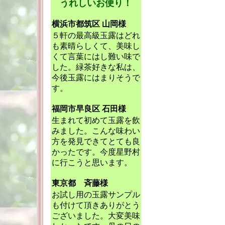
うれしいお便り！
横浜市都筑区 山岡様
５軒の最高級玉露はどれ
も素晴らしくて、美味し
くて言葉にはし難い味で
した。緑茶好きな私は、
今後玉露にはまりそうで
す。
福岡市早良区 石田様
生まれて初めて玉露を飲
みました。こんな味わい
方を発見できてとても良
かったです。今度星野村
に行こうと思います。
東京都 斉藤様
お試し用の玉露サンプル
も付けて頂きありがとう
ございました。大変美味