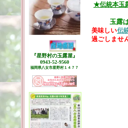
★伝統本玉
玉露
美味しい
伝
過ごしません
『星野村の玉露屋』
0943-52-9560
福岡県八女市星野村１４７７