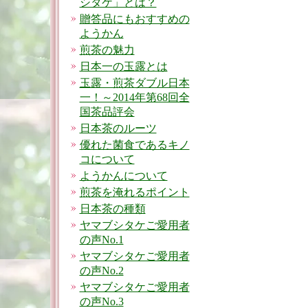
シタケ」とは？
贈答品にもおすすめの
ようかん
煎茶の魅力
日本一の玉露とは
玉露・煎茶ダブル日本
一！～2014年第68回全
国茶品評会
日本茶のルーツ
優れた菌食であるキノ
コについて
ようかんについて
煎茶を淹れるポイント
日本茶の種類
ヤマブシタケご愛用者
の声No.1
ヤマブシタケご愛用者
の声No.2
ヤマブシタケご愛用者
の声No.3