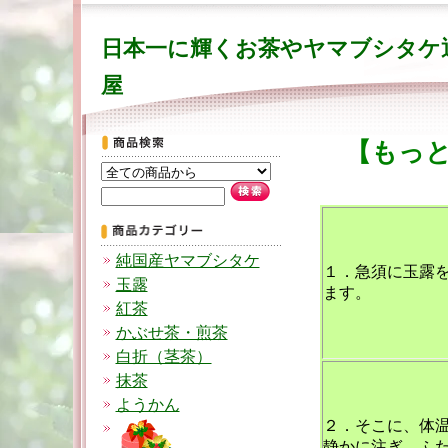
日本一に輝くお茶やヤマブシタケ
屋
【もっ
純国産ヤマブシタケ
１．急須に玉露を
玉露
ます。
紅茶
かぶせ茶・煎茶
白折（茎茶）
抹茶
ようかん
２．そこに、体温
静かに注ぎ、ふ