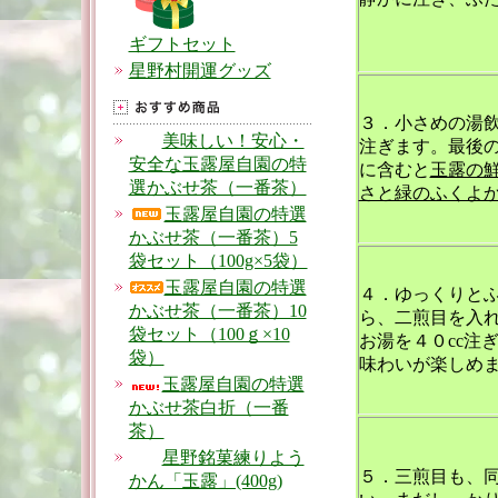
ギフトセット
星野村開運グッズ
３．小さめの湯
美味しい！安心・
注ぎます。最後の
安全な玉露屋自園の特
に含むと
玉露の
選かぶせ茶（一番茶）
さと緑のふくよ
玉露屋自園の特選
かぶせ茶（一番茶）5
袋セット（100g×5袋）
玉露屋自園の特選
４．ゆっくりと
かぶせ茶（一番茶）10
ら、二煎目を入
袋セット（100ｇ×10
お湯を４０cc注
袋）
味わいが楽しめ
玉露屋自園の特選
かぶせ茶白折（一番
茶）
星野銘菓練りよう
５．三煎目も、
かん「玉露」(400g)