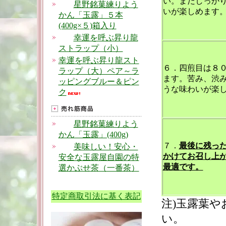
い。まだしっか
星野銘菓練りよう
いが楽しめます
かん「玉露」５本
(400g×５)箱入り
幸運を呼ぶ昇り龍
ストラップ（小）
幸運を呼ぶ昇り龍スト
６．四煎目は８
ラップ（大）ペア～ラ
ます。苦み、渋
ッピングブルー＆ピン
うな味わいが楽
ク
星野銘菓練りよう
かん「玉露」(400g)
７．
最後に残っ
美味しい！安心・
かけてお召し上
安全な玉露屋自園の特
最適です。
選かぶせ茶（一番茶）
特定商取引法に基く表記
注)玉露葉
い。